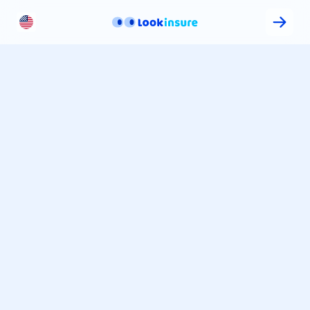
قم الهاتف
+971
أو