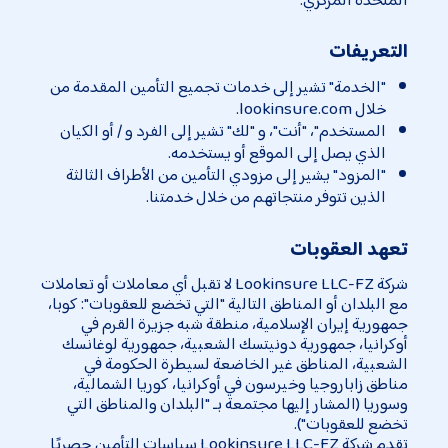
التعريفات
"الخدمة" تشير إلى خدمات تجميع التأمين المقدمة من
خلال lookinsure.com.
المستخدم"، "أنت"، و "لك" تشير إلى الفرد و / أو الكيان
الذي يصل إلى الموقع أو يستخدمه.
"المزود" يشير إلى مزودي التأمين من الأطراف الثالثة
الذين تتوفر منتجاتهم من خلال خدمتنا.
تعهد العقوبات
شركة Lookinsure LLC-FZ لا تقبل أي معاملات أو تعاملات
مع البلدان أو المناطق التالية "التي تخضع للعقوبات": كوبا،
جمهورية إيران الإسلامية، منطقة شبه جزيرة القرم في
أوكرانيا، جمهورية دونيتسك الشعبية، جمهورية لوغانسك
الشعبية، المناطق غير الخاضعة لسيطرة الحكومة في
مناطق زاباروجيا وخيرسون في أوكرانيا، كوريا الشمالية،
وسوريا (المشار إليها مجتمعة بـ "البلدان والمناطق التي
تخضع للعقوبات").
تقدم شركة Lookinsure LLC-FZ سياسات التأمين حصريًا