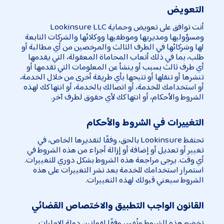
التعويض
أنت توافق على تعويض وحماية Lookinsure LLC
ومسؤوليها ومديريها وموظفيها ووكلائها والشركات التابعة
لها وشركائها في الطرف الثالث والمرخصين من أي مطالبة أو
طلب، بما في ذلك أتعاب المحاماة المعقولة، التي يقدمها
أي طرف ثالث بسبب أو ينشأ عن المعلومات التي تقدمها أو
تنشرها أو تنقلها أو تتيحها بأي طريقة أخرى من خلال الخدمة،
أو استخدامك للخدمة، أو اتصالك بالخدمة، أو انتهاكك لهذه
الشروط والأحكام، أو انتهاكك لأي حقوق لطرف آخر.
التغييرات في الشروط والأحكام
تحتفظ Lookinsure بالحق، وفقًا لتقديرها الخاص، في
تغيير أو تعديل أو إضافة أو إزالة أجزاء من هذه الشروط في
أي وقت. يرجى مراجعة هذه الشروط بشكل دوري للتغييرات.
استمرار استخدامك للخدمة بعد نشر التغييرات على هذه
الشروط سيعني قبولك لهذه التغييرات.
القانون الواجب التطبيق والاختصاص القضائي
تخضع هذه الشروط وتُفسر وفقًا لقوانين دولة الإمارات