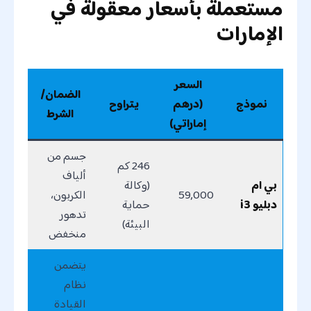
مستعملة بأسعار معقولة في
الإمارات
السعر
الضمان/
نموذج
(درهم
يتراوح
الشرط
إماراتي)
جسم من
246 كم
ألياف
بي ام
(وكالة
59,000
الكربون،
دبليو i3
حماية
تدهور
البيئة)
منخفض
يتضمن
نظام
القيادة