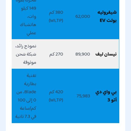
149 كيلو
شيفروليه
380 كم
62,000
وات،
بولت EV
(WLTP)
هاتشباك
عملي
نموذج رائد،
نيسان ليف
89,900
270 كم
شبكة شحن
موثوقة
تقنية
بطارية
بي واي دي
420 كم
Blade، من
75,983
أتو 3
(WLTP)
0 إلى 100
كم/ساعة
في 7.3 ثانية