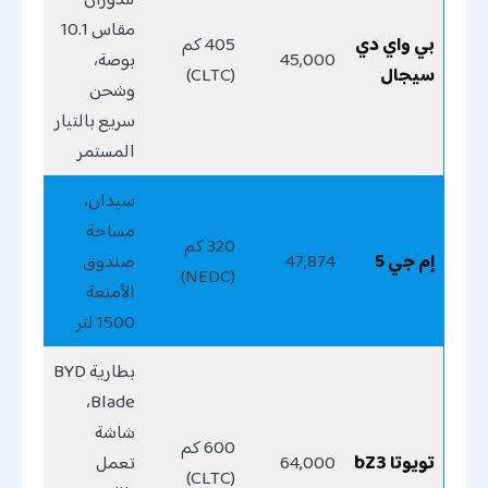
مقاس 10.1
بي واي دي
405 كم
45,000
بوصة،
سيجال
(CLTC)
وشحن
سريع بالتيار
المستمر
سيدان،
مساحة
320 كم
إم جي 5
47,874
صندوق
(NEDC)
الأمتعة
1500 لتر
بطارية BYD
Blade،
شاشة
600 كم
تويوتا bZ3
64,000
تعمل
(CLTC)