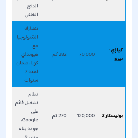
الدفع
الخلفي
تتشارك
التكنولوجيا
مع
كيا إي-
70,000
282 كم
هيونداي
نيرو
كونا، ضمان
لمدة 7
سنوات
نظام
تشغيل قائم
على
بوليستار 2
120,000
270 كم
Google،
جودة بناء
متميزة