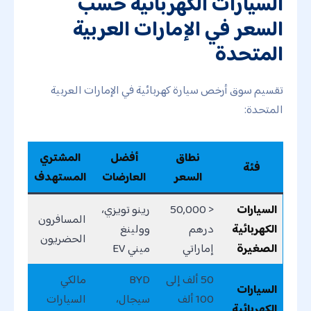
السيارات الكهربائية حسب
السعر في الإمارات العربية
المتحدة
تقسيم سوق أرخص سيارة كهربائية في الإمارات العربية
المتحدة:
نطاق
أفضل
المشتري
فئة
السعر
العارضات
المستهدف
السيارات
< 50,000
رينو تويزي،
المسافرون
الكهربائية
درهم
وولينغ
الحضريون
الصغيرة
إماراتي
ميني EV
50 ألف إلى
BYD
مالكي
السيارات
100 ألف
سيجال،
السيارات
الكهربائية