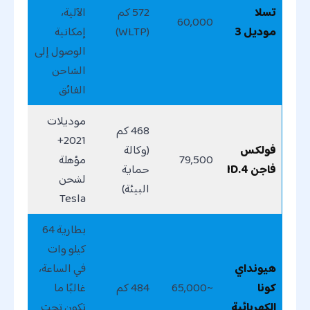
تسلا
572 كم
الآلية،
60,000
موديل 3
(WLTP)
إمكانية
الوصول إلى
الشاحن
الفائق
موديلات
468 كم
2021+
فولكس
(وكالة
79,500
مؤهلة
فاجن ID.4
حماية
لشحن
البيئة)
Tesla
بطارية 64
كيلو وات
هيونداي
في الساعة،
كونا
~65,000
484 كم
غالبًا ما
الكهربائية
تكون تحت