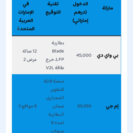
الدخول
تقنية
في
ماركة
(درهم
التوقيع
الإمارات
إماراتي)
العربية
المتحد
ة
بطارية
Blade
12 صالة
بي واي دي
45,000
LFP، خرج
عرض 2
طاقة V2L
منصة قابلة
للتطوير
المعياري،
إم جي
99,999
ضمان
8 مواقع 3
البطارية
لمدة 8
سنوات