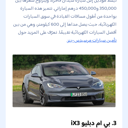
تيسلا موديل إس سيارة سيدان فاخرة، ويتراوح سعرها بين
350,000 و450,000 درهم إماراتي. تتميز هذه السيارة
بواحدة من أطول مسافات القيادة في سوق السيارات
الكهربائية، حيث يصل مداها إلى 600 كيلومتر، وهي من بين
أفضل السيارات الكهربائية تقييمًا. تعرّف على المزيد حول
تأمين سيارات مرسيدس-بنز.
3. بي ام دبليو iX3