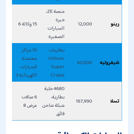
منصة ZE،
خبرة
رينو
12,000
15 وكالة 6
السيارات
الصغيرة
بطاريات
10 مراكز
Ultium،
معتمدة
شيفروليه
62,000
Super
للسيارات
Cruise
الكهربائية 3
4680 خلية
بطارية،
6 صالات
تسلا
167,990
شبكة شاحن
عرض 8
فائق