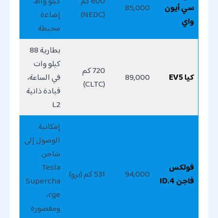
600 كم
كيلو واط،
سي أيون
85,000
(NEDC)
إضاءة
واي
محيطة
بطارية 88
كيلو وات
720 كم
كيا EV5
89,000
في الساعة،
(CLTC)
قيادة ذاتية
L2
إمكانية
الوصول إلى
شاحن
فولكس
Tesla
94,000
531 كم (برو)
فاجن ID.4
Supercha
rge،
ومقصورة