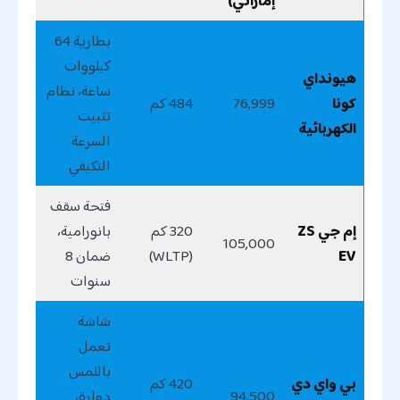
إماراتي)
بطارية 64
كيلووات
هيونداي
ساعة، نظام
كونا
76,999
484 كم
تثبيت
الكهربائية
السرعة
التكيفي
فتحة سقف
إم جي ZS
320 كم
بانورامية،
105,000
EV
(WLTP)
ضمان 8
سنوات
شاشة
تعمل
باللمس
بي واي دي
420 كم
94,500
دوارة،