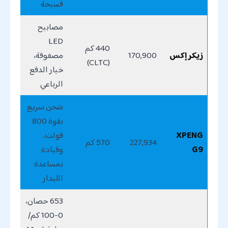
فسيحة
مصابيح
LED
440 كم
زيكر إكس
170,900
مصفوفة،
(CLTC)
خيار الدفع
الرباعي
شحن سريع
بقوة 800
XPENG
فولت،
227,934
570 كم
G9
وقيادة
بمساعدة
الليدار
653 حصان،
0-100 كم/