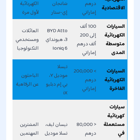
درهم
شانجان
الكهربائية
الاقتصادية
إماراتي
إي-ستار
لأول مرة
السيارات
100 ألف
BYD Atto
العائلات
الكهربائية
إلى 200
3، هيونداي
ومستخدمي
متوسطة
ألف درهم
Ioniq 6
التكنولوجيا
المدى
إماراتي
تيسلا
السيارات
> 200,000
موديل Y،
الباحثون
الكهربائية
درهم
بي إم دبليو
عن الرفاهية
الفاخرة
إماراتي
iX
سيارات
كهربائية
مستعملة
< 80,000
نيسان ليف،
المشترين
في
درهم
تسلا موديل
المهتمين