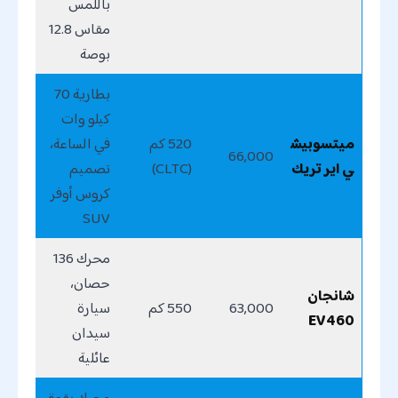
باللمس
مقاس 12.8
بوصة
بطارية 70
كيلو وات
ميتسوبيش
520 كم
في الساعة،
66,000
ي اير تريك
(CLTC)
تصميم
كروس أوفر
SUV
محرك 136
حصان،
شانجان
63,000
550 كم
سيارة
EV460
سيدان
عائلية
محرك بقوة