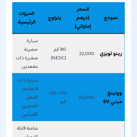
السعر
الميزات
نموذج
(درهم
يتراوح
الرئيسية
إماراتي)
سيارة
80 كم
حضرية
رينو تويزي
22,000
(NEDC)
صغيرة ذات
مقعدين
سيارة ذات
4 مقاعد،
وولينغ
120-170
20,000
للتنقل
ميني EV
كم
الحضري
الأساسي
شاشة قابلة
للدوران