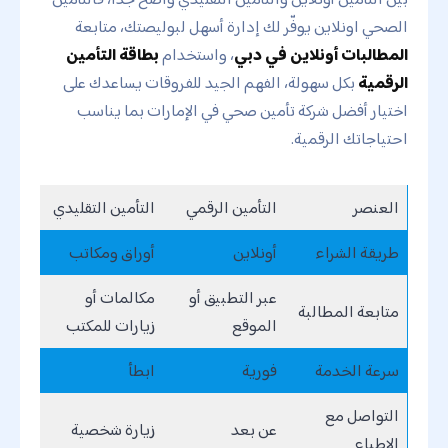
الصحي اونلاين يوفّر لك إدارة أسهل لبوليصتك، متابعة
المطالبات أونلاين في دبي
، واستخدام
بطاقة التأمين
الرقمية
بكل سهولة، الفهم الجيد للفروقات يساعدك على
اختيار أفضل شركة تأمين صحي في الإمارات بما يناسب
احتياجاتك الرقمية.
العنصر
التأمين الرقمي
التأمين التقليدي
طريقة الشراء
أونلاين
أوراق ومكاتب
عبر التطبيق أو
مكالمات أو
متابعة المطالبة
الموقع
زيارات للمكتب
سرعة الخدمة
فورية
ابطأ
التواصل مع
عن بعد
زيارة شخصية
الاطباء