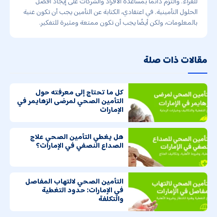
للقراء. والتزم دائمًا بمساعدة الأفراد والشركات على إيجاد أفضل
الحلول التأمينية. في اعتقادي، الكتابة عن التأمين يجب أن تكون غنية
بالمعلومات، ولكن أيضًا يجب أن تكون ممتعة ومثيرة للتفكير.
مقالات ذات صلة
كل ما تحتاج إلى معرفته حول
التأمين الصحي لمرضى الزهايمر في
الإمارات
هل يغطي التأمين الصحي علاج
الصداع النصفي في الإمارات؟
التأمين الصحي لالتهاب المفاصل
في الإمارات: حدود التغطية
والتكلفة