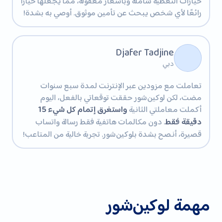
خيارات التغطية شاملة وبأسعار معقولة، مما يجعلها خيارًا
رائعًا لأي شخص يبحث عن تأمين موثوق. أوصي به بشدة!
Djafer Tadjine
دبي
تعاملت مع مزودين عبر الإنترنت لمدة سبع سنوات
مضت، لكن لوكين‌شور حققت توقعاتي بالفعل، اليوم
أكملت معاملتي الثانية
واستغرق إتمام كل شيء 15
دقيقة فقط
. دون مكالمات هاتفية فقط رسالة واتساب
قصيرة، أنصح بشدة بلوكين‌شور. تجربة خالية من المتاعب!
مهمة لوكين‌شور