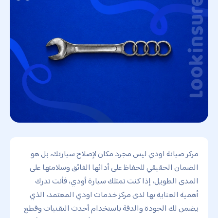
مركز صيانة اودي ليس مجرد مكان لإصلاح سيارتك، بل هو
الضمان الحقيقي للحفاظ على أدائها الفائق وسلامتها على
المدى الطويل، إذا كنت تمتلك سيارة أودي، فأنت تدرك
أهمية العناية بها لدى مركز خدمات اودي المعتمد، الذي
يضمن لك الجودة والدقة باستخدام أحدث التقنيات وقطع