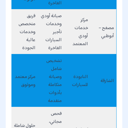
الفاخرة
صيانة أودي
فريق
مركز
وخدمات
متخصص
مصفح –
خدمات
تأجير
وخدمات
أبوظبي
أودي
السيارات
عالية
المعتمد
الفاخرة
الجودة
تشخيص
شامل
النابودة
وصيانة
مركز معتمد
الشارقة
للسيارات
متكاملة
وموثوق
بأدوات
متقدمة
فحص
مجاني،
حلول شاملة