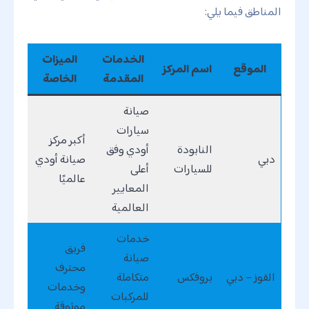
المناطق فيما يلي:
الخدمات
الميزات
الموقع
اسم المركز
المقدمة
الخاصة
صيانة
سيارات
أكبر مركز
النابودة
أودي وفق
دبي
صيانة أودي
للسيارات
أعلى
عالميًا
المعايير
العالمية
خدمات
فريق
صيانة
محترف
القوز – دبي
بروفكس
متكاملة
وخدمات
للمركبات
موثوقة