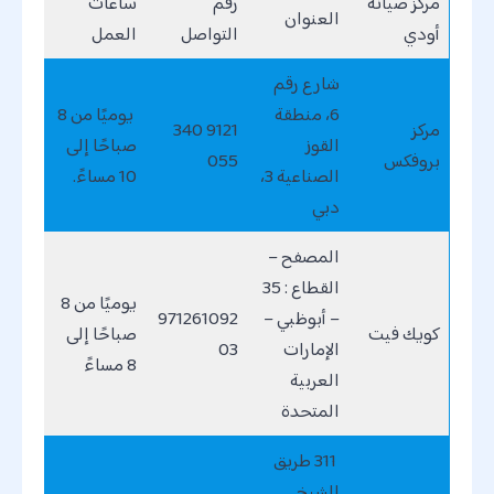
مركز صيانة
رقم
ساعات
العنوان
أودي
التواصل
العمل
شارع رقم
6، منطقة
يوميًا من 8
مركز
9121 340
القوز
صباحًا إلى
بروفكس
055
الصناعية 3،
10 مساءً.
دبي
المصفح –
القطاع : 35
يوميًا من 8
– أبوظبي –
971261092
كويك فيت
صباحًا إلى
الإمارات
03
8 مساءً
العربية
المتحدة
311 طريق
الشيخ