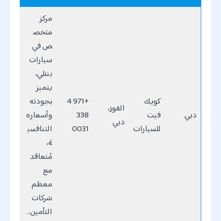
مركز
متخص
ص في
سيارات
بنتلي،
يتميز
كويك
+971 4
بجودته
القوز،
دبي
فيت
338
وأسعاره
دبي
للسيارات
0031
التنافسي
ة،
مُتعاقد
مع
معظم
شركات
التأمين..