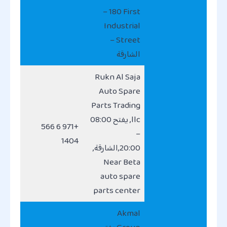
– 180 First
Industrial
Street –
الشارقة
Rukn Al Saja
Auto Spare
Parts Trading
llc, يفتح 08:00
+971 6 566
–
1404
20:00,الشارقة,
Near Beta
auto spare
parts center
Akmal