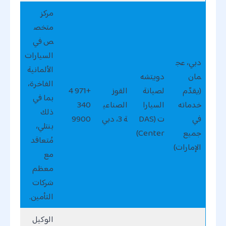
مركز
متخص
ص في
السيارات
دبي، عج
الألمانية
مان
دويتشه
الفاخرة،
(يقدّم
لصيانة
القوز
+971 4
بما في
خدماته
السيارا
الصناعي
340
ذلك
في
ت (DAS
ة 3، دبي
9900
بنتلي،
جميع
Center)
مُتعاقد
الإمارات)
مع
معظم
شركات
التأمين.
الوكيل