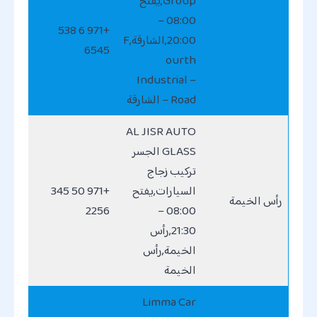
Group,يفتح
08:00 –
+971 6 538
20:00,الشارقة,F
6545
ourth
Industrial –
Road – الشارقة
AL JISR AUTO
GLASS الجسر
تركيب زجاج
السيارات,يفتح
+971 50 345
رأس الخيمة
2256
08:00 –
21:30,رأس
الخيمة,رأس
الخيمة
Limma Car