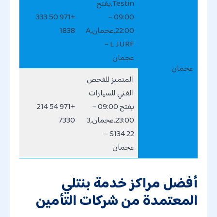
Testin,يفتح
+971 50 333
09:00 –
22:00,عجمان,A
1838
L JURF –
عجمان
عجمان
المتميز للفحص
الفني للسيارات
يفتح 09:00 –
+971 54 214
23:00.عجمان,3
7330
22 S134 –
عجمان
أفضل مراكز خدمة بنتلي
المعتمدة من شركات التأمين