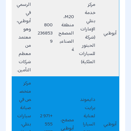
مركز
الرسمي
خدمة
في
M20،
بنتلي
أبوظبي،
منطقة
800
الإمارات
وهو
أبوظبي
المصفح
236853
(شركة
معتمد
الصناعي
9
الحبتور
من
ة
للسيارات
معظم
الملكية)
شركات
التأمين.
مركز
متخص
دايموند
ص في
برايت
صيانة
لعناية
+971 2
سيارات
مصفح،
أبوظبي
السيارا
555
بنتلي،
أبوظبي