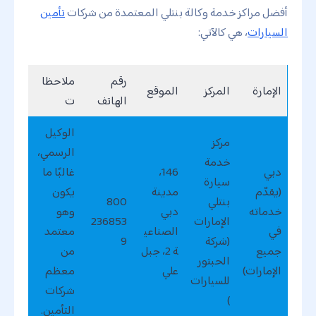
أفضل مراكز خدمة وكالة بنتلي المعتمدة من شركات
تأمين
السيارات
، هي كالآتي:
رقم
ملاحظا
الإمارة
المركز
الموقع
الهاتف
ت
الوكيل
مركز
الرسمي،
خدمة
دبي
146،
غالبًا ما
سيارة
(يقدّم
مدينة
يكون
بنتلي
800
خدماته
دبي
وهو
الإمارات
236853
في
الصناعي
معتمد
(شركة
9
جميع
ة 2، جبل
من
الحبتور
الإمارات)
علي
معظم
للسيارات
شركات
)
التأمين.