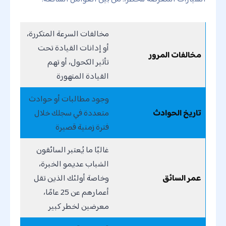
مخالفات السرعة المتكررة،
أو إدانات القيادة تحت
مخالفات المرور
تأثير الكحول، أو تهم
القيادة المتهورة
وجود مطالبات أو حوادث
تاريخ الحوادث
متعددة في سجلك خلال
فترة زمنية قصيرة
غالبًا ما يُعتبر السائقون
الشباب عديمو الخبرة،
عمر السائق
وخاصة أولئك الذين تقل
أعمارهم عن 25 عامًا،
معرضين لخطر كبير