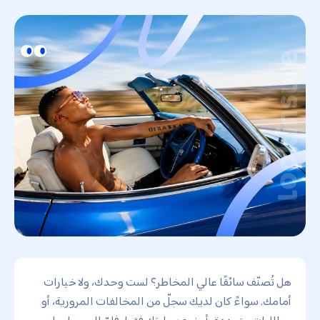
هل تُصنّف سائقًا عالي المخاطر؟ لست وحدك، ولا خيارات
أمامك. سواءً كان لديك سجلّ من المخالفات المرورية، أو