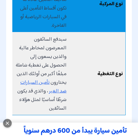
نوع المركبة
تكون أقساط التأمين أعلى
في السيارات الرياضية أو
الفاخرة.
سيدفع السائقون
المعرضون لمخاطر عالية
والذين يسعون إلى
الحصول على تغطية شاملة
نوع التغطية
مبلغًا أكبر من أولئك الذين
يختارون
تأمين السيارات
ضد الغير
، والذي قد يكون
شرطًا أساسيًا لمثل هؤلاء
السائقين
العوامل المؤثرة على أسعار أقساط