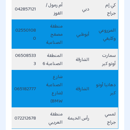
كي إم
أم رمول /
دبي
042857121
جراج
القوز
منطقة
المزروعي
02550108
أبوظبي
مصفح
وكليفي
0
الصناعية
سمارت
المنطقة
06508533
الشارقة
أوتو كير
الصناعية 6
3
شارع
دهانيا أوتو
الصناعية
الشارقة
065182777
كير
(شارع
BMW)
لمسي
منطقة
رأس الخيمة
072212678
جراج
العريبي