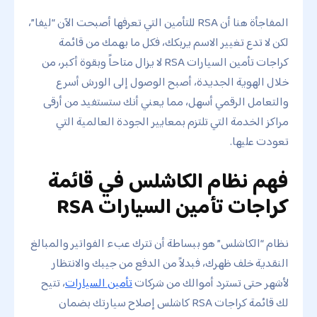
المفاجأة هنا أن RSA للتأمين التي تعرفها أصبحت الآن “ليفا”،
لكن لا تدع تغيير الاسم يربكك، فكل ما يهمك من قائمة
كراجات تأمين السيارات RSA لا يزال متاحاً وبقوة أكبر، من
خلال الهوية الجديدة، أصبح الوصول إلى الورش أسرع
والتعامل الرقمي أسهل، مما يعني أنك ستستفيد من أرقى
مراكز الخدمة التي تلتزم بمعايير الجودة العالمية التي
تعودت عليها.
فهم نظام الكاشلس في قائمة
كراجات تأمين السيارات RSA
نظام “الكاشلس” هو ببساطة أن تترك عبء الفواتير والمبالغ
النقدية خلف ظهرك، فبدلاً من الدفع من جيبك والانتظار
لأشهر حتى تسترد أموالك من شركات
تأمين السيارات
، تتيح
لك قائمة كراجات RSA كاشلس إصلاح سيارتك بضمان