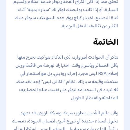
تحقق مما إذا كان الكراج المختار يوفر خدمة استلام وتسليم
السيارة، أو إذا كانت بوليصتك توفر لك “سيارة بديلة” أثناء
فترة التصليح، اختيار كراج يوفر هذه التسهيلات سيوفر عليك
الكثير من تكاليف التنقل اليومية.
الخاتمة
تذكر أن الحوادث أمر وارد، لكن الذكاء هو كيف تخرج منها
بأقل الخسائر وبأسرع وقت، اختيارك لورشة من قائمة ورش
إصلاح RSA ليس مجرد إجراء روتيني، بل هو استثمار في
سلامتك وقيمة سيارتك، نظام “الكاش ليس” وُجد لخدمتك،
فلا تتردد في استخدامه لتوفر على نفسك عناء المصاريف
المفاجئة والانتظار الطويل.
ولأن عالم التأمين يتطور بسرعة، وشبكة الورش قد تشهد
دخول أسماء جديدة أو خروج أخرى لضمان الجودة، ننصحك
دائماً بإلقاء نظرة سريعة على الموقع الرسمي لشركة ليفا أو