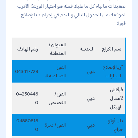
تعقيدات مالية، كل ما عليك فعله هو اختيار الورشة الأقرب
لموقعك من الجدول التالي والبدء في إجراءات الإصلاح
فورا:
العنوان /
اسم الكراج
المدينة
رقم الهاتف
المنطقة
آريا لإصلاح
القوز
دبي
043417728
السيارات
الصناعية 4
قرقاش
القوز /
04258446
لأعمال
دبي
القصيص
0
الهيكل
بال أوتو
04880818
دبي
القوز / ديرة
جراج
0