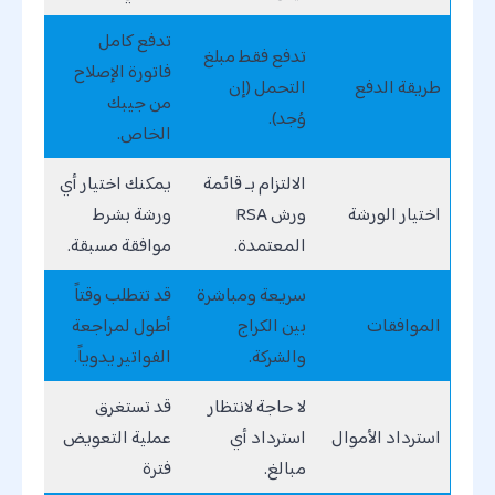
تدفع كامل
تدفع فقط مبلغ
فاتورة الإصلاح
طريقة الدفع
التحمل (إن
من جيبك
وُجد).
الخاص.
الالتزام بـ قائمة
يمكنك اختيار أي
اختيار الورشة
ورش RSA
ورشة بشرط
المعتمدة.
موافقة مسبقة.
سريعة ومباشرة
قد تتطلب وقتاً
الموافقات
بين الكراج
أطول لمراجعة
والشركة.
الفواتير يدوياً.
لا حاجة لانتظار
قد تستغرق
استرداد الأموال
استرداد أي
عملية التعويض
مبالغ.
فترة