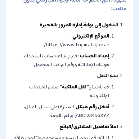
متاعب:
الدخول إلى بوابة إدارة المرور بالفجيرة
الموقع الإلكتروني
:
https://www.fujairah.gov.ae/ .
إعداد الحساب
: قم بإنشاء حساب باستخدام
هويتك الإماراتية ورقم الهاتف المحمول.
بدء النقل
قم باختيار
“نقل الملكية”
ضمن الخدمات
الإلكترونية.
أدخل رقم هيكل
السيارة (على سبيل المثال،
ABC123456XYZ) ورقم اللوحة.
املأ تفاصيل المشتري/البائع
البائع: قم بتحميل نسخ ممسوحة ضوئيًا من بطاقة