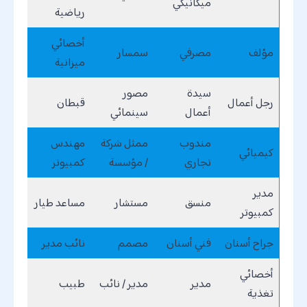
ميكانيكي
رياضية
أخصائي
مؤلف
مصرفي
سمسار
ميزانية
سيدة
مصور
رجل أعمال
قبطان
أعمال
سينمائي
مندوب
ممثل شركة
مهندس
كيميائي
تجاري
/ مؤسسة
كمبيوتر
مدير
منسق
مستشار
مساعد طيار
كمبيوتر
جراح أسنان
فني أسنان
مصمم
نائب مدير
أخصائي
مدير
مدير / نائب
طبيب
تغذية