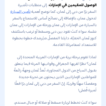
الوصول للمقيمين في الإمارات
، إلى متطلبات تأشيرة
السفر برًا من دبي إلى عُمان، كما نوضح أهمية
تأمين السيارة
لدخول عمان، بالإضافة إلى نصائح أساس للاستمتاع بالسفر
بالسيارة من الإمارات إلى عمان ورحلة من الإمارات إلى عمان
سَلسة. سواء كنتَ تقود بين دبي ومسقط أو ترغب باستكشف
كنوز عُمان الخفيّة، دليلنا المفصلّ سَيُرشدك خطوة بخطوة
للاستعداد لمغامرتكَ القادمة.
لماذا تقوم برحلة برية من الإمارات العربية المتحدة إلى
عُمان؟ نظرًا لقربها الجغرافي وقوانينها المرنة فيما يتعلق
بقبول السياح من الدول المجاورة، تُعدُّ عُمان وجهةً رائعةً
للمواطنين الإماراتيين الذين يبحثون عن تجربة جديدة
ومقصدًا سهلًا وقريبًا، إنّ السفر من دبي إلى عُمان برًا فعلًا
لَميزة فُضلى!
سواء كنتَ تخطط لزيارة مسقط أو صلالة أو جبال مسندم،