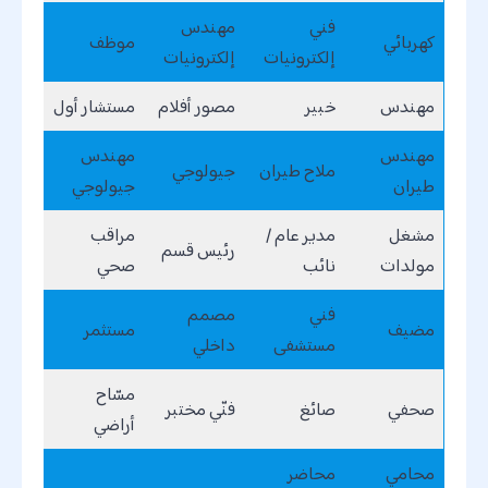
فني
مهندس
كهربائي
موظف
إلكترونيات
إلكترونيات
مهندس
خبير
مصور أفلام
مستشار أول
مهندس
مهندس
ملاح طيران
جيولوجي
طيران
جيولوجي
مشغل
مدير عام /
مراقب
رئيس قسم
مولدات
نائب
صحي
فني
مصمم
مضيف
مستثمر
مستشفى
داخلي
مسّاح
صحفي
صائغ
فنّي مختبر
أراضي
محامي
محاضر