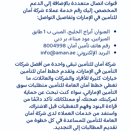
قنوات اتصال متعددة بالإضافة إلى الدعم
المخصص، إليك رقم خدمة عملاء شركة أمان
للتأمين في الإمارات وتفاصيل التواصل:
العنوان: أبراج الخليج، المبنى ب 1 طابق
الميزانين، عود ميثاء، بر دبي
رقم هاتف تأمين أمان: 8004998
البريد الإلكتروني:
info@aman.ae
شركة أمان للتأمين تبقى واحدة من أفضل شركات
التأمين في الإمارات، وتقدم خطط أمان للتأمين
خيارات كثيرة للأفراد والشركات والعائلات، ما
تغطي خطط أمان العامة للتأمين متطلبات سوق
التأمين الإماراتي، سواء كنت تبحث عن حماية
لمركبتك، صحتك، أو ممتلكاتك، تأكد دائمًا من
قراءة البنود وفهم التغطيات قبل الاشتراك،
واستفد من خدمات العملاء لدى شركة أمان
العامة للتأمين للمساعدة في كل خطوة من
تقديم المطالبات إلى التجديد.