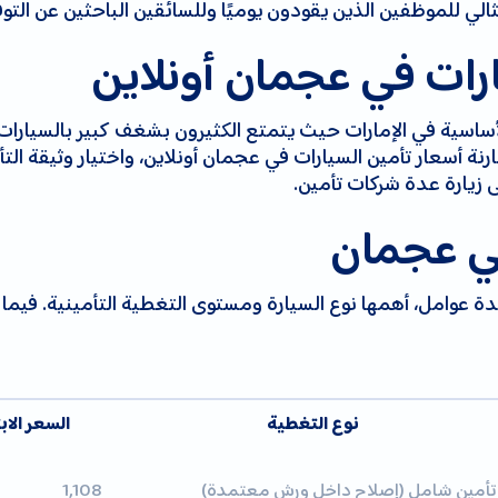
رات في عجمان أونلاين
 الأساسية في الإمارات حيث يتمتع الكثيرون بشغف كبير بالسيا
نة أسعار تأمين السيارات في عجمان أونلاين، واختيار وثيقة التأ
ى زيارة عدة شركات تأمين.
في عجمان
ة عوامل، أهمها نوع السيارة ومستوى التغطية التأمينية. فيما 
نوع التغطية
السعر الاب
تأمين شامل (إصلاح داخل ورش معتمدة)
1,108