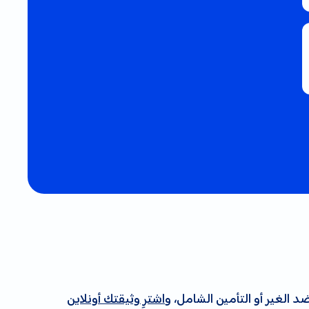
 الغير أو التأمين الشامل، و
اشترِ وثيقتك أونلاين