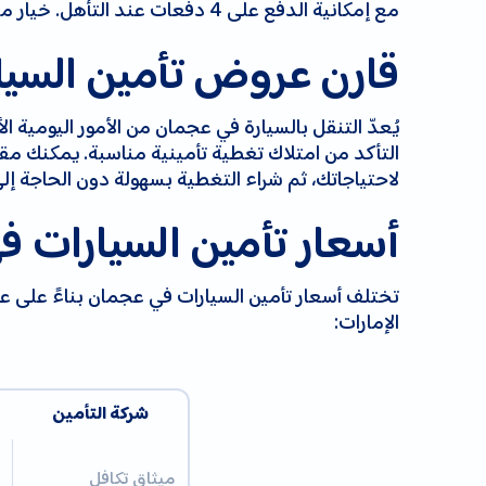
مع إمكانية الدفع على 4 دفعات عند التأهل. خيار مثالي للموظفين الذين يقودون يوميًا وللسائقين الباحثين عن التوفير.
قارن عروض تأمين السيا
يُعدّ التنقل بالسيارة في عجمان من الأمور اليومية
التأكد من امتلاك تغطية تأمينية مناسبة. يمكنك مقار
لاحتياجاتك، ثم شراء التغطية بسهولة دون الحاجة إل
أسعار تأمين السيارات 
تختلف أسعار تأمين السيارات في عجمان بناءً على عد
الإمارات:
شركة التأمين
ميثاق تكافل