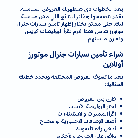
بعد الخطوات دي هتظهرلك العروض المناسبة.
تقدر تتصفحها وتفلتر النتائج اللي مش مناسبة
ليك. حتى ممكن تختار إظهار تأمين سيارات جنرال
موتورز شامل فقط. لازم تقرأ البوليصات كويس
وتقارن ما بينهم.
شراء تأمين سيارات جنرال موتورز
أونلاين
بعد ما تشوف العروض المختلفة وتحدد خطتك
المثالية:
قارن بين العروض
اختر البوليصة الأنسب
اقرأ المميزات والاستثناءات
أضف الإضافات الاختيارية لو محتاج
أدخل رقم تليفونك
وافق على الشروط والأحكام