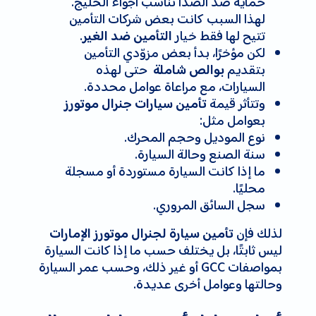
حماية ضد الصدأ تناسب أجواء الخليج.
لهذا السبب كانت بعض شركات التأمين
تتيح لها فقط خيار
.
التأمين ضد الغير
لكن مؤخرًا، بدأ بعض مزوّدي التأمين
بتقديم
حتى لهذه
بوالص شاملة
السيارات، مع مراعاة عوامل محددة.
وتتأثر قيمة
تأمين سيارات جنرال موتورز
بعوامل مثل:
نوع الموديل وحجم المحرك.
سنة الصنع وحالة السيارة.
ما إذا كانت السيارة مستوردة أو مسجلة
محليًا.
سجل السائق المروري.
لذلك فإن
تأمين سيارة لجنرال موتورز الإمارات
ليس ثابتًا، بل يختلف حسب ما إذا كانت السيارة
بمواصفات GCC أو غير ذلك، وحسب عمر السيارة
وحالتها وعوامل أخرى عديدة.