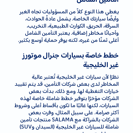
يغطي هذا النوع كلاً من المسؤوليات تجاه الغير
وأيضًا سيارتك الخاصة. يشمل عادةً الحوادث،
السرقة، الحريق، الكوارث الطبيعية، التخريب،
وأحيانًا مخاطر إضافية. يعتبر التأمين الشامل
أغلى ثمنًا من غيره، لكنه يوفر حماية أوسع بكثير.
خطط خاصة بسيارات جنرال موتورز
غير الخليجية
نظرًا لأن سيارات غير الخليجية تُعتبر عالية
المخاطر لدى بعض شركات التأمين، قد يتم تقييد
خيارات التغطية لها. ومع ذلك، بدأت بعض
الشركات مؤخرًا بتوفير خطط شاملة خاصة لهذه
السيارات، لكنها غالبًا ما تكون بأقساط أعلى وشروط
أكثر صرامة. على سبيل المثال، وفرت بعض
الشركات بالشراكة مع SALAMA منتجات تأمين
شاملة للسيارات غير الخليجية (السيدان وSUV)