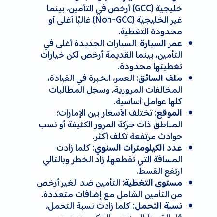
خليجية (GCC) أرخص في التأمين، بينما
غير الخليجية (Non-GCC) غالبًا أغلى أو
محدودة التغطية.
: السيارات الجديدة أغلى في
عمر السيارة
التأمين، بينما القديمة أرخص لكن خيارات
تغطيتها محدودة.
: العمر، الخبرة في القيادة،
ملف السائق
المخالفات المرورية، وسجل المطالبات
كلها عوامل أساسية.
: تختلف الأسعار بين الإمارات؛
الموقع
المناطق ذات حركة المرور الكثيفة أو نسب
حوادث مرتفعة تكلف أكثر.
: كلما زادت
عدد الكيلومترات السنوي
المسافة التي تقطعها، زاد الخطر وبالتالي
ارتفع القسط.
: التأمين ضد الغير أرخص
مستوى التغطية
من التأمين الشامل مع إضافات متعددة.
: كلما زادت نسبة التحمل،
نسبة التحمل