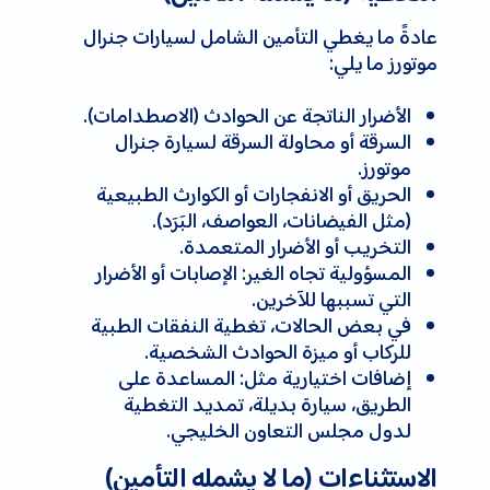
عادةً ما يغطي التأمين الشامل لسيارات جنرال
موتورز ما يلي:
الأضرار الناتجة عن الحوادث (الاصطدامات).
السرقة أو محاولة السرقة لسيارة جنرال
موتورز.
الحريق أو الانفجارات أو الكوارث الطبيعية
(مثل الفيضانات، العواصف، البَرَد).
التخريب أو الأضرار المتعمدة.
المسؤولية تجاه الغير: الإصابات أو الأضرار
التي تسببها للآخرين.
في بعض الحالات، تغطية النفقات الطبية
للركاب أو ميزة الحوادث الشخصية.
إضافات اختيارية مثل: المساعدة على
الطريق، سيارة بديلة، تمديد التغطية
لدول مجلس التعاون الخليجي.
الاستثناءات (ما لا يشمله التأمين)