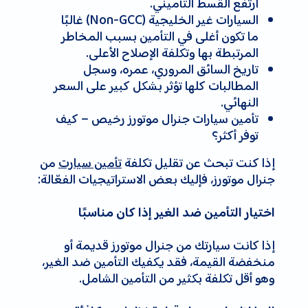
ارتفع القسط التأميني.
السيارات غير الخليجية (Non-GCC) غالبًا
ما تكون أغلى في التأمين بسبب المخاطر
المرتبطة بها وتكلفة الإصلاح الأعلى.
تاريخ السائق المروري، عمره، وسجل
المطالبات كلها تؤثر بشكل كبير على السعر
النهائي.
تأمين سيارات جنرال موتورز رخيص – كيف
توفر أكثر؟
إذا كنت تبحث عن تقليل تكلفة
تأمين سيارت
من
جنرال موتورز، فإليك بعض الاستراتيجيات الفعّالة:
اختيار التأمين ضد الغير إذا كان مناسبًا
إذا كانت سيارتك من جنرال موتورز قديمة أو
منخفضة القيمة، فقد يكفيك التأمين ضد الغير،
وهو أقل تكلفة بكثير من التأمين الشامل.