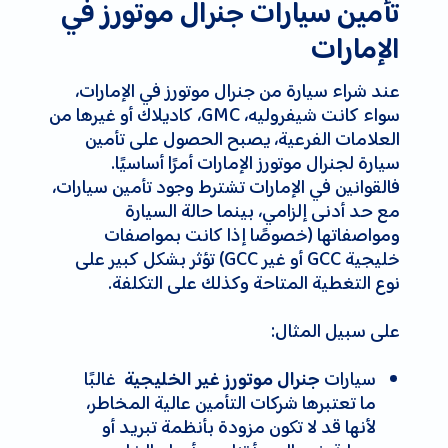
تأمين سيارات جنرال موتورز في
الإمارات
عند شراء سيارة من جنرال موتورز في الإمارات،
سواء كانت شيفروليه، GMC، كاديلاك أو غيرها من
العلامات الفرعية، يصبح الحصول على تأمين
سيارة لجنرال موتورز الإمارات أمرًا أساسيًا.
فالقوانين في الإمارات تشترط وجود تأمين سيارات،
مع حد أدنى إلزامي، بينما حالة السيارة
ومواصفاتها (خصوصًا إذا كانت بمواصفات
خليجية GCC أو غير GCC) تؤثر بشكل كبير على
نوع التغطية المتاحة وكذلك على التكلفة.
على سبيل المثال:
سيارات
غالبًا
جنرال موتورز غير الخليجية
ما تعتبرها شركات التأمين عالية المخاطر،
لأنها قد لا تكون مزودة بأنظمة تبريد أو