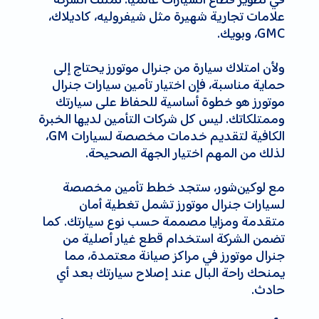
علامات تجارية شهيرة مثل شيفروليه، كاديلاك،
GMC، وبويك.
ولأن امتلاك سيارة من جنرال موتورز يحتاج إلى
حماية مناسبة، فإن اختيار تأمين سيارات جنرال
موتورز هو خطوة أساسية للحفاظ على سيارتك
وممتلكاتك. ليس كل شركات التأمين لديها الخبرة
الكافية لتقديم خدمات مخصصة لسيارات GM،
لذلك من المهم اختيار الجهة الصحيحة.
مع لوکین‌شور، ستجد خطط تأمين مخصصة
لسيارات جنرال موتورز تشمل تغطية أمان
متقدمة ومزايا مصممة حسب نوع سيارتك. كما
تضمن الشركة استخدام قطع غيار أصلية من
جنرال موتورز في مراكز صيانة معتمدة، مما
يمنحك راحة البال عند إصلاح سيارتك بعد أي
حادث.