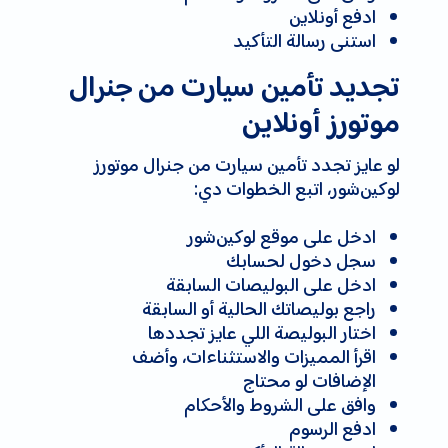
ادفع أونلاين
استنى رسالة التأكيد
تجديد تأمين سيارت من جنرال
موتورز أونلاين
لو عايز تجدد تأمين سيارت من جنرال موتورز
لوكين‌شور، اتبع الخطوات دي:
ادخل على موقع لوكين‌شور
سجل دخول لحسابك
ادخل على البوليصات السابقة
راجع بوليصاتك الحالية أو السابقة
اختار البوليصة اللي عايز تجددها
اقرأ المميزات والاستثناءات، وأضف
الإضافات لو محتاج
وافق على الشروط والأحكام
ادفع الرسوم