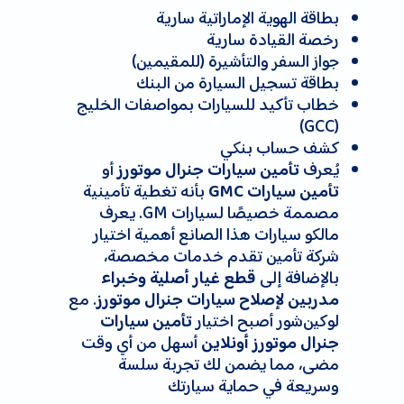
بطاقة الهوية الإماراتية سارية
رخصة القيادة سارية
جواز السفر والتأشيرة (للمقيمين)
بطاقة تسجيل السيارة من البنك
خطاب تأكيد للسيارات بمواصفات الخليج
(GCC)
كشف حساب بنكي
يُعرف
أو
تأمين سيارات جنرال موتورز
بأنه تغطية تأمينية
تأمين سيارات GMC
مصممة خصيصًا لسيارات GM. يعرف
مالكو سيارات هذا الصانع أهمية اختيار
شركة تأمين تقدم خدمات مخصصة،
بالإضافة إلى
قطع غيار أصلية وخبراء
. مع
مدربين لإصلاح سيارات جنرال موتورز
لوکین‌شور أصبح اختيار
تأمين سيارات
أسهل من أي وقت
جنرال موتورز أونلاين
مضى، مما يضمن لك تجربة سلسة
وسريعة في حماية سيارتك