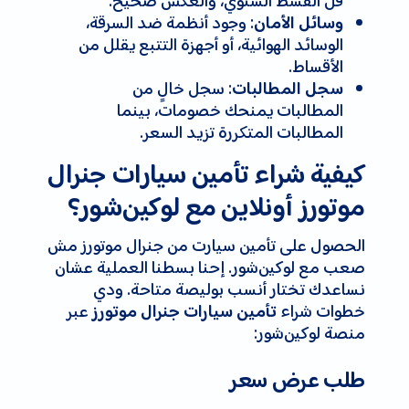
قل القسط السنوي، والعكس صحيح.
: وجود أنظمة ضد السرقة،
وسائل الأمان
الوسائد الهوائية، أو أجهزة التتبع يقلل من
الأقساط.
: سجل خالٍ من
سجل المطالبات
المطالبات يمنحك خصومات، بينما
المطالبات المتكررة تزيد السعر.
كيفية شراء تأمين سيارات جنرال
موتورز أونلاين مع لوکین‌شور؟
الحصول على تأمين سيارت من جنرال موتورز مش
صعب مع لوکین‌شور. إحنا بسطنا العملية عشان
نساعدك تختار أنسب بوليصة متاحة. ودي
خطوات شراء
عبر
تأمين سيارات جنرال موتورز
منصة لوکین‌شور:
طلب عرض سعر