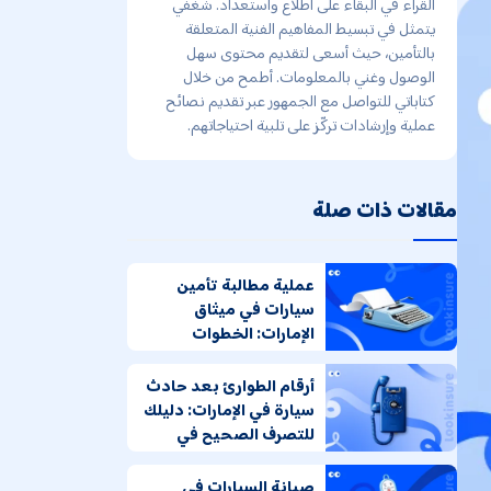
القراء في البقاء على اطلاع واستعداد. شغفي
يتمثل في تبسيط المفاهيم الفنية المتعلقة
بالتأمين، حيث أسعى لتقديم محتوى سهل
الوصول وغني بالمعلومات. أطمح من خلال
كتاباتي للتواصل مع الجمهور عبر تقديم نصائح
عملية وإرشادات تركّز على تلبية احتياجاتهم.
مقالات ذات صلة
عملية مطالبة تأمين
سيارات في ميثاق
الإمارات: الخطوات
والمستندات المطلوبة
أرقام الطوارئ بعد حادث
سيارة في الإمارات: دليلك
للتصرف الصحيح في
اللحظات الحرجة
صيانة السيارات في