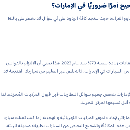
ح أمرًا ضروريًا في الإمارات؟
تابع القراءة حيث ستجد كافة الردود علي أي سؤال قد يخطر على بالك!
شهدت الغرامات المفروضة على الإلقاء غير القانوني للنفايات زيادة بنسبة 73% منذ عام 2023. هذا يعني أن الالتزام بالقوانين
 السيارات في الإمارات، فالتخلص غير السليم من سيارتك القديمة قد
لإمارات بفحص جميع سوائل البطاريات قبل قبول المركبات المُخرَّدة. لذا،
بل تسليمها لمركز التخريد.
 مكافأة بيئية جديدة بقيمة 8,000 درهم إماراتي لإعادة تدوير المركبات الكهربائية والهجينة. إذا كنت تمتلك سيارة
 من هذه المكافأة وتشجيع التخلص من السيارات بطريقة صديقة للبيئة.