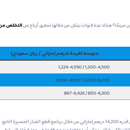
 مربحًا؟ هناك عدة قنوات يمكن من خلالها تحقيق أرباح من
التخلص من
متوسط القيمة (درهم إماراتي / ريال سعودي)
1,200-4,500 / 1,224-4,590
3,000-8,000 / 3,060-8,160
850-6,300 / 867-6,426
مالك سيارة نيسان باترول 2015 حصل على مبلغ إجمالي قدره 14,200 درهم إماراتي من خلال برنامج قطع الغيار المتميزة التابع
نات الكبيرة التي يمكن أن تحققها عند معرفة ما هي عملية خَرْد السيارة