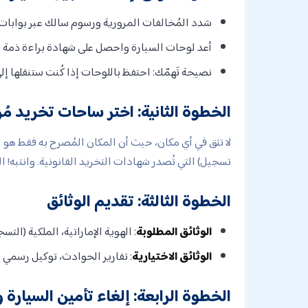
سَدد المُخالفات المرورية ورسوم سالك عبر بوابات هيئة الطرق (RTA) أ
أعد لوحات السيارة واحصل على شهادة براءة ذمة (الرسوم: 
نصيحة تَهمّك: احتفظ باللوحات إذا كُنت ستنقلها إل
الخطوة الثانية: اختر ساحات تخريد م
لا تثق في أي مكان، حيث أن المكان المُصرح به فقط هو
تسجيل) التي تُصدر شهادات التخريد القانونية. وانتبه! 
الخطوة الثالثة: تقديم الوثائق
الوثائق المطلوبة
: الهوية الإماراتية، الملكية (الت
الوثائق الاختيارية
: تقارير الحوادث، توكيل رسمي (
الخطوة الرابعة: إلغاء تأمين السيارة 