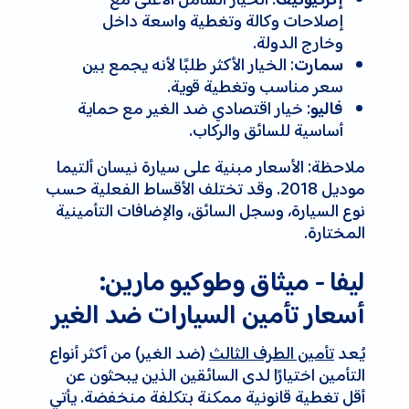
إكزكيوتيف
إصلاحات وكالة وتغطية واسعة داخل
وخارج الدولة.
: الخيار الأكثر طلبًا لأنه يجمع بين
سمارت
سعر مناسب وتغطية قوية.
: خيار اقتصادي ضد الغير مع حماية
فاليو
أساسية للسائق والركاب.
ملاحظة: الأسعار مبنية على سيارة نيسان ألتيما
موديل 2018. وقد تختلف الأقساط الفعلية حسب
نوع السيارة، وسجل السائق، والإضافات التأمينية
المختارة.
ليفا - ميثاق وطوكيو مارين:
أسعار تأمين السيارات ضد الغير
يُعد
تأمين الطرف الثالث
(ضد الغير) من أكثر أنواع
التأمين اختيارًا لدى السائقين الذين يبحثون عن
أقل تغطية قانونية ممكنة بتكلفة منخفضة. يأتي