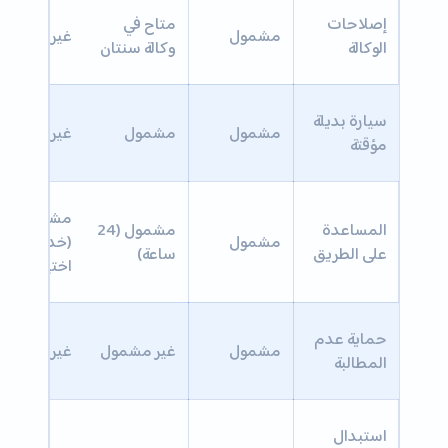
إصلاحات
متاح في
مشمول
غير مشمول
الوكالة
وكالة سنتان
سيارة بديلة
مشمول
مشمول
غير مشمول
مؤقتة
مشمول
المساعدة
مشمول (24
مشمول
(خدمة
على الطريق
ساعة)
اختيارية)
حماية عدم
مشمول
غير مشمول
غير مشمول
المطالبة
استبدال