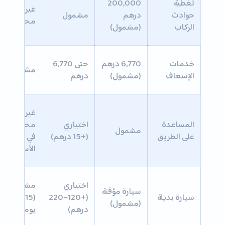
تغطية
200,000
غير
حوادث
درهم
مشمول
محدد
الركاب
(مشمول)
خدمات
6,770 درهم
حتى 6,770
مشمول
الإسعاف
(مشمول)
درهم
غير
المساعدة
اختياري
محدد
مشمول
على الطريق
(+15 درهم)
في الباقة
الأساسية
اختياري
مشمول
سيارة مؤقتة
سيارة بديلة
(+120–220
(15–20
(مشمول)
درهم)
يوم)