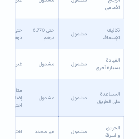
الأمامي
تكاليف
حتى 6,770
حتى 6,770
مشمول
الإسعاف
درهم
درهم
القيادة
مشمول
مشمول
غير مشمول
بسيارة أخرى
متاح عبر
المساعدة
مشمول
مشمول
إضافة
على الطريق
اختيارية
الحريق
مشمول
غير محدد
اختياري
والسرقة