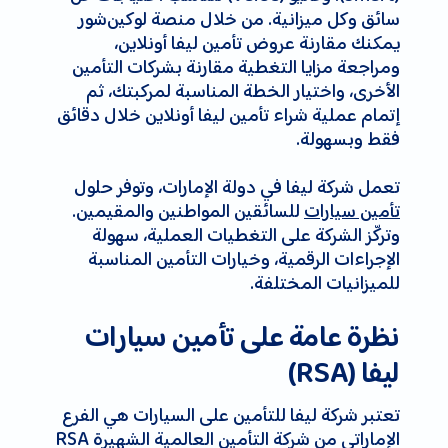
سائق وكل ميزانية. من خلال منصة لوكين‌شور
يمكنك مقارنة عروض تأمين ليفا أونلاين،
ومراجعة مزايا التغطية مقارنة بشركات التأمين
الأخرى، واختيار الخطة المناسبة لمركبتك، ثم
إتمام عملية شراء تأمين ليفا أونلاين خلال دقائق
فقط وبسهولة.
تعمل شركة ليفا في دولة الإمارات، وتوفر حلول
تأمين سيارات
للسائقين المواطنين والمقيمين.
وتركّز الشركة على التغطيات العملية، سهولة
الإجراءات الرقمية، وخيارات التأمين المناسبة
للميزانيات المختلفة.
نظرة عامة على تأمين سيارات
ليفا (RSA)
تعتبر شركة ليفا للتأمين على السيارات هي الفرع
الإماراتي من شركة التأمين العالمية الشهيرة RSA