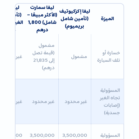
ليفا سمارت
ليفا فاليو
ليفا إكزكيوتيف
(الأكثر مبيعًا –
(تأمين ضد
الميزة
(تأمين شامل
شامل) 1,800
الغير) 300
بريميوم)
درهم
درهم
مشمول
خسارة أو
(قيمة تصل
مشمول
غير مشمول
تلف السيارة
إلى 21,835
درهم)
المسؤولية
تجاه الغير
غير محدود
غير محدود
غير محدود
(إصابات
جسدية)
المسؤولية
3,500,000
3,500,000
3,500,000