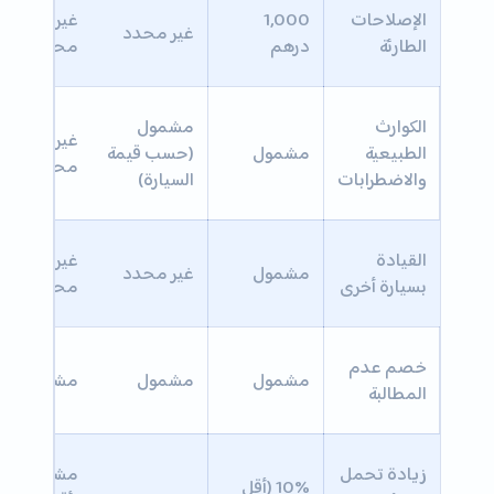
الإصلاحات
1,000
غير
غير محدد
الطارئة
درهم
محدد
الكوارث
مشمول
غير
الطبيعية
مشمول
(حسب قيمة
محدد
والاضطرابات
السيارة)
القيادة
غير
مشمول
غير محدد
بسيارة أخرى
محدد
خصم عدم
مشمول
مشمول
مشمول
المطالبة
زيادة تحمل
مشمول
10% (أقل