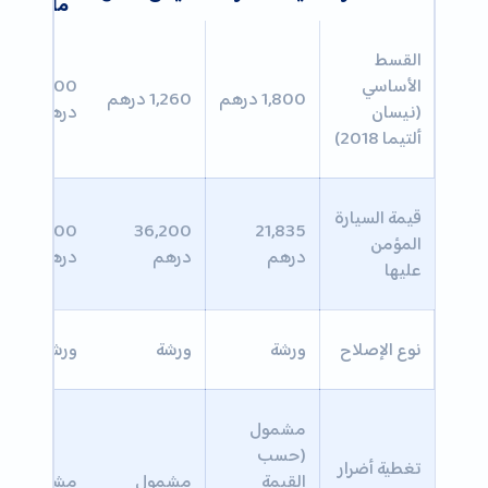
مارين
القسط
الأساسي
2,500
1,800 درهم
1,260 درهم
(نيسان
درهم
ألتيما 2018)
قيمة السيارة
36,200
36,200
21,835
المؤمن
درهم
درهم
درهم
عليها
نوع الإصلاح
ورشة
ورشة
ورشة
مشمول
(حسب
تغطية أضرار
القيمة
مشمول
مشمول