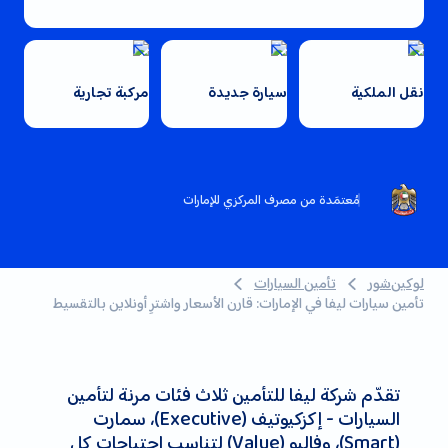
نقل الملكية
سيارة جديدة
مركبة تجارية
مُعتمَدة من مصرف المركزي للإمارات
لوكين‌شور
تأمين السيارات
تأمين سيارات ليفا في الإمارات: قارن الأسعار واشترِ أونلاين بالتقسيط
تقدّم شركة ليفا للتأمين ثلاث فئات مرنة لتأمين
السيارات - إكزكيوتيف (Executive)، سمارت
(Smart)، وفاليو (Value) لتناسب احتياجات كل