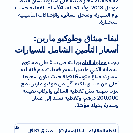
ملاحظة: الأسعار مبنية على سيارة نيسان ألتيما
موديل 2018. وقد تختلف الأقساط الفعلية حسب
نوع السيارة، وسجل السائق، والإضافات التأمينية
المختارة.
ليفا- ميثاق وطوكيو مارين:
أسعار التأمين الشامل للسيارات
يجب
مقارنة التأمين
الشامل بناءً على مستوى
الحماية الكلي وليس السعر فقط. تقدم فئة ليفا
سمارت خيارًا متوسطًا قويًا؛ حيث يكون سعرها
أعلى من ميثاق، لكنه أقل من طوكيو مارين، مع
مزايا مهمة مثل تغطية السائق والركاب بقيمة
200,000 درهم، وتغطية تمتد إلى عمان،
وسيارة بديلة مؤقتة.
طوكيو
نقطة المقارنة
ليفا (سمارت)
ميثاق تكافل