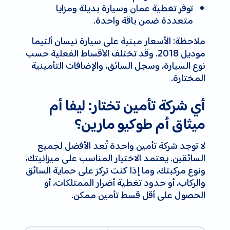
توفر تغطية عمان وسيارة بديلة ومزايا
متعددة ضمن باقة واحدة.
ملاحظة: الأسعار مبنية على سيارة نيسان ألتيما
موديل 2018. وقد تختلف الأقساط الفعلية حسب
نوع السيارة، وسجل السائق، والإضافات التأمينية
المختارة.
أي شركة تأمين تختار: ليفا أم
ميثاق أم طوكيو مارين؟
لا توجد شركة تأمين واحدة تُعد الأفضل لجميع
السائقين. يعتمد الاختيار المناسب على ميزانيتك،
ونوع مركبتك، وما إذا كنت تركز على حماية السائق
والركاب، أو حدود تغطية أضرار الممتلكات، أو
الحصول على أقل قسط تأمين ممكن.