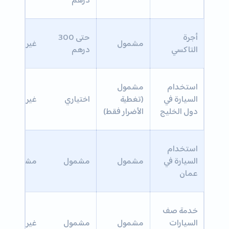
أجرة
حتى 300
مشمول
غير مشمول
التاكسي
درهم
استخدام
مشمول
السيارة في
(تغطية
اختياري
غير مشمول
دول الخليج
الأضرار فقط)
استخدام
السيارة في
مشمول
مشمول
مشمول
عمان
خدمة صف
السيارات
مشمول
مشمول
غير مشمول