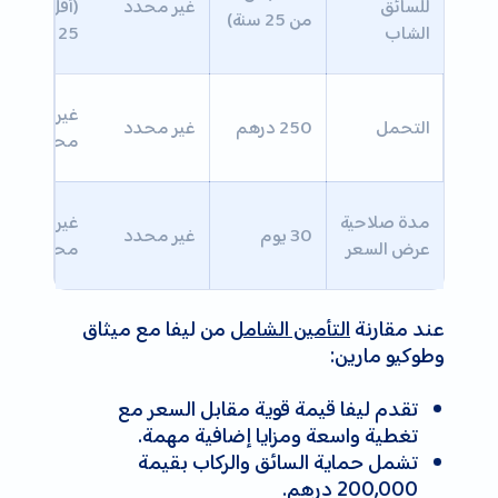
للسائق
غير محدد
(أقل من
من 25 سنة)
الشاب
25 سنة)
غير
التحمل
250 درهم
غير محدد
محدد
مدة صلاحية
غير
30 يوم
غير محدد
عرض السعر
محدد
عند مقارنة
التأمين الشامل
من ليفا مع ميثاق
وطوكيو مارين:
تقدم ليفا قيمة قوية مقابل السعر مع
تغطية واسعة ومزايا إضافية مهمة.
تشمل حماية السائق والركاب بقيمة
200,000 درهم.