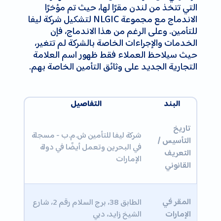
التي تتخذ من لندن مقرًا لها، حيث تم مؤخرًا
الاندماج مع مجموعة NLGIC لتشكيل شركة ليفا
للتأمين. وعلى الرغم من هذا الاندماج، فإن
الخدمات والإجراءات الخاصة بالشركة لم تتغير،
حيث سيلاحظ العملاء فقط ظهور اسم العلامة
التجارية الجديد على وثائق التأمين الخاصة بهم.
البند
التفاصيل
تاريخ
شركة ليفا للتأمين ش.م.ب - مسجلة
التأسيس /
في البحرين وتعمل أيضًا في دولة
التعريف
الإمارات
القانوني
المقر في
الطابق 38، برج السلام رقم 2، شارع
الإمارات
الشيخ زايد، دبي