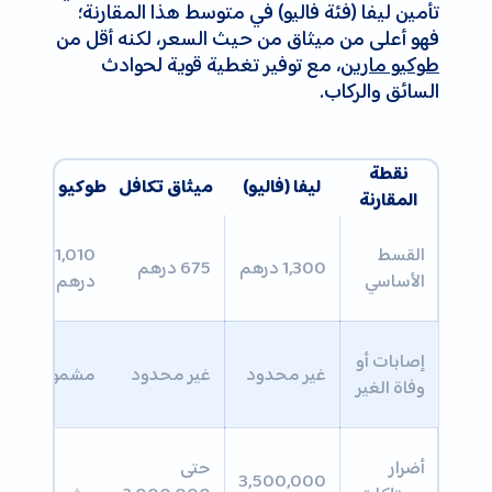
تأمين ليفا (فئة فاليو) في متوسط هذا المقارنة؛
فهو أعلى من ميثاق من حيث السعر، لكنه أقل من
طوكيو مارين
، مع توفير تغطية قوية لحوادث
السائق والركاب.
نقطة
ليفا (فاليو)
ميثاق تكافل
طوكيو مارين
المقارنة
القسط
1,010
1,300 درهم
675 درهم
الأساسي
درهم
إصابات أو
غير محدود
غير محدود
مشمول
وفاة الغير
أضرار
حتى
3,500,000