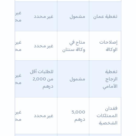
غير
تغطية عمان
مشمول
غير محدد
محدد
إصلاحات
متاح في
غير
غير محدد
الوكالة
وكالة سنتان
محدد
تغطية
للطلبات أقل
غير
الزجاج
مشمول
من 2,000
محدد
الأمامي
درهم
فقدان
5,000
غير
الممتلكات
غير محدد
درهم
محدد
الشخصية