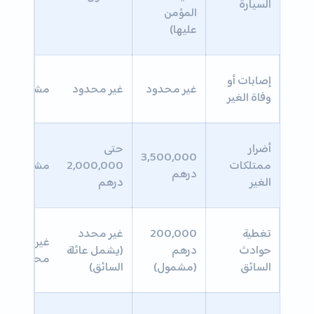
السيارة
المؤمن
عليها)
إصابات أو
غير محدود
غير محدود
مشمول
وفاة الغير
أضرار
حتى
3,500,000
ممتلكات
2,000,000
مشمول
درهم
الغير
درهم
تغطية
200,000
غير محدد
غير
حوادث
درهم
(يشمل عائلة
محدد
السائق
(مشمول)
السائق)