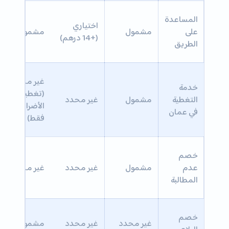
المساعدة
اختياري
على
مشمول
مشمول
(+14 درهم)
الطريق
غير محدد
خدمة
(تغطية
التغطية
مشمول
غير محدد
الأضرار
في عمان
فقط)
خصم
عدم
مشمول
غير محدد
غير محدد
المطالبة
خصم
غير محدد
غير محدد
مشمول