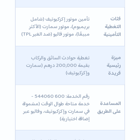
فئات
تأمين موتور إكزكيوتيف (شامل
التغطية
بريميوم)، موتور سمارت (الأكثر
مبيعًا)، موتور فاليو (ضد الغير TPL)
التأمينية
ميزة
تغطية حوادث السائق والركاب
رئيسية
بقيمة 200,000 درهم (سمارت
وإكزكيوتيف)
فريدة
رقم الخدمة: 600 544060 -
المساعدة
خدمة متاحة طوال الوقت (مشمولة
على الطريق
في سمارت وإكزكيوتيف، وفاليو عبر
إضافة اختيارية)