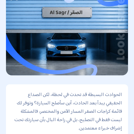
الحوادث البسيطة قد تحدث في لحظة، لكن الصداع
الحقيقي يبدأ بعد الحادث، أين سأصلح السيارة؟ وتوفر لك
قائمة كراجات الصقر المسار الآمن والمختصر، فالمشكلة
ليست فقط في التصليح، بل في راحة البال بأن سيارتك تحت
إشراف خبراء معتمدين.