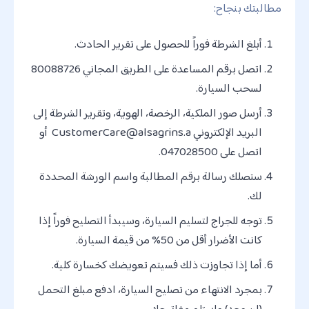
مطالبتك بنجاح:
أبلغ الشرطة فوراً للحصول على تقرير الحادث.
اتصل برقم المساعدة على الطريق المجاني 80088726
لسحب السيارة.
أرسل صور الملكية، الرخصة، الهوية، وتقرير الشرطة إلى
البريد الإلكتروني
CustomerCare@alsagrins.a
أو
اتصل على 047028500.
ستصلك رسالة برقم المطالبة واسم الورشة المحددة
لك.
توجه للجراج لتسليم السيارة، وسيبدأ التصليح فوراً إذا
كانت الأضرار أقل من 50% من قيمة السيارة.
أما إذا تجاوزت ذلك فسيتم تعويضك كخسارة كلية.
بمجرد الانتهاء من تصليح السيارة، ادفع مبلغ التحمل
(إن وجد) واستلم مفاتيحك.